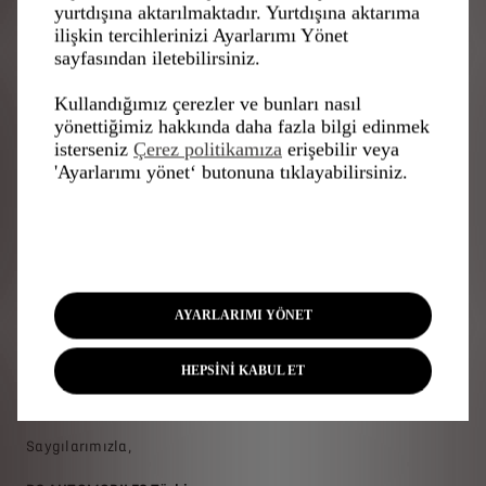
yurtdışına aktarılmaktadır. Yurtdışına aktarıma
N°7'nin gelişini yakından takip
ilişkin tercihlerinizi Ayarlarımı Yönet
edin.
sayfasından iletebilirsiniz.
Kullandığımız çerezler ve bunları nasıl
Size özel bu ayrıcalıklı deneyim; perde arkasındaki
yönettiğimiz hakkında daha fazla bilgi edinmek
detaylar ve ilham kaynaklarını bir araya getiriyor.
isterseniz
Çerez politikamıza
erişebilir veya
'Ayarlarımı yönet‘ butonuna tıklayabilirsiniz.
Takipte kalın
YENI DS N°7'YE GÖSTERDIĞINIZ ILGI
IÇIN TEŞEKKÜR EDERIZ.
AYARLARIMI YÖNET
DS AUTOMOBILES’ın rafine tasarım anlayışını ve ileri
HEPSİNİ KABUL ET
teknolojisini yansıtan bu yeni modele dair gelişmeleri,
çok yakında sizinle öncelikli olarak paylaşacağız.
Saygılarımızla,