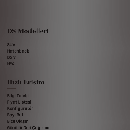
DS Modelleri
SUV
Hatchback
DS 7
N°4
Hızlı Erişim
Bilgi Talebi
Fiyat Listesi
Konfigüratör
Bayi Bul
Bize Ulaşın
Gönüllü Geri Çağırma