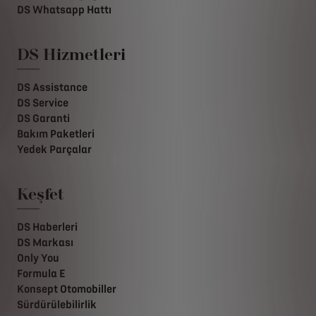
DS Whatsapp Hattı
DS Hizmetleri
DS Assistance
DS Service
DS Garanti
Bakım Paketleri
Yedek Parçalar
Keşfet
DS Haberleri
DS Markası
Only You
Formula E
Konsept Otomobiller
Sürdürülebilirlik