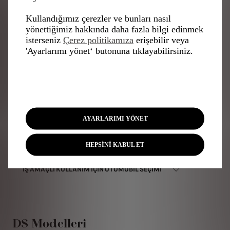
SIK SORULAN SORULARIMIZI
Kullandığımız çerezler ve bunları nasıl
yönettiğimiz hakkında daha fazla bilgi edinmek
KEŞFEDİN
isterseniz
Çerez politikamıza
erişebilir veya
'Ayarlarımı yönet‘ butonuna tıklayabilirsiniz.
YENI OTOMOBIL SEÇIMI NASIL YAPILMALI?
NE TÜR BIR OTOMOBIL SEÇMELISINIZ?
ŞARJ EDILEBILIR HIBRIT, BENZINLI VEYA DIZEL: HANGI
AYARLARIMI YÖNET
MOTORU SEÇMELISINIZ?
NEDEN YENI BIR OTOMOBIL ALMALISINIZ?
HEPSİNİ KABUL ET
İŞ AMAÇLI KULLANIM IÇIN OTOMOBIL SEÇIMI
DS Modelleri