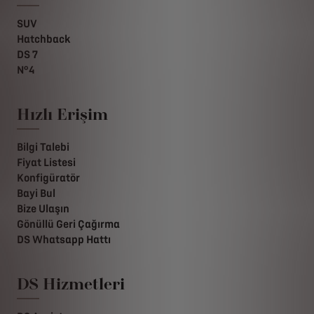
SUV
Hatchback
DS 7
N°4
Hızlı Erişim
Bilgi Talebi
Fiyat Listesi
Konfigüratör
Bayi Bul
Bize Ulaşın
Gönüllü Geri Çağırma
DS Whatsapp Hattı
DS Hizmetleri