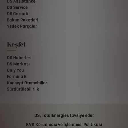
DS Assistance
DS Service
DS Garanti
Bakım Paketleri
Yedek Parçalar
Keşfet
DS Haberleri
DS Markası
Only You
Formula E
Konsept Otomobiller
Sürdürülebilirlik
DS, TotalEnergies tavsiye eder
KVK Korunması ve İşlenmesi Politikası