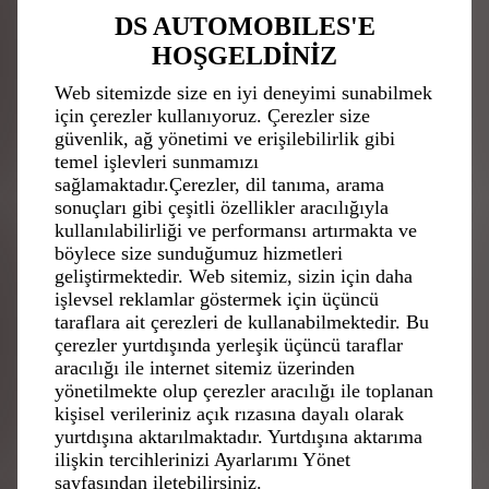
DS AUTOMOBILES'E
HOŞGELDİNİZ
Web sitemizde size en iyi deneyimi sunabilmek
için çerezler kullanıyoruz. Çerezler size
güvenlik, ağ yönetimi ve erişilebilirlik gibi
temel işlevleri sunmamızı
sağlamaktadır.Çerezler, dil tanıma, arama
sonuçları gibi çeşitli özellikler aracılığıyla
kullanılabilirliği ve performansı artırmakta ve
böylece size sunduğumuz hizmetleri
geliştirmektedir. Web sitemiz, sizin için daha
işlevsel reklamlar göstermek için üçüncü
taraflara ait çerezleri de kullanabilmektedir. Bu
İŞ AMAÇLI OTOMOBILLER
çerezler yurtdışında yerleşik üçüncü taraflar
aracılığı ile internet sitemiz üzerinden
yönetilmekte olup çerezler aracılığı ile toplanan
kişisel verileriniz açık rızasına dayalı olarak
OTOMOBİLİNİZİN
yurtdışına aktarılmaktadır. Yurtdışına aktarıma
SEGMENTİNİ SEÇİN
ilişkin tercihlerinizi Ayarlarımı Yönet
sayfasından iletebilirsiniz.