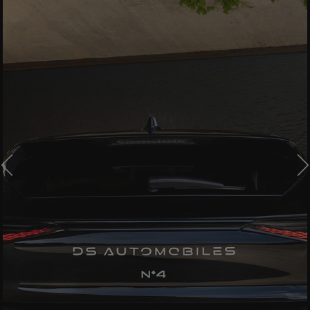
ÖNCEKİ
S