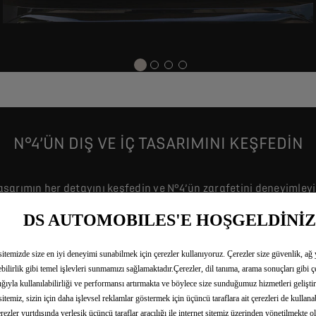
N°4’ÜN DIŞ VE İÇ TASARIMINI KEŞFEDIN
asarımın her detayını keşfedin ve N°4’ün zarafetini deneyimleyi
DS AUTOMOBILES'E HOŞGELDİNİZ
Konfigüre Edin
itemizde size en iyi deneyimi sunabilmek için çerezler kullanıyoruz. Çerezler size güvenlik, ağ
lebilirlik gibi temel işlevleri sunmamızı sağlamaktadır.Çerezler, dil tanıma, arama sonuçları gibi çeş
lığıyla kullanılabilirliği ve performansı artırmakta ve böylece size sunduğumuz hizmetleri gelişti
itemiz, sizin için daha işlevsel reklamlar göstermek için üçüncü taraflara ait çerezleri de kullana
rezler yurtdışında yerleşik üçüncü taraflar aracılığı ile internet sitemiz üzerinden yönetilmekte o