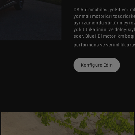
DS Automobiles, yakıt veriml
yanmalı motorları tasarlarke
aynı zamanda sürtünmeyi aza
yakıt
tüketimini ve dolayısıy
eder. BlueHDi motor, km başı
performans ve verimlilik ara
Konfigüre Edin