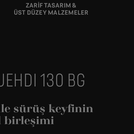
ZARİF TASARIM &
ÜST DÜZEY MALZEMELER
t tüketimi, CO₂ emisyonları ve menzil değerleri
UEHDI 130 BG
ile sürüş keyfinin
birleşimi