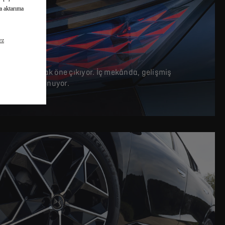
na aktarıma
ez
otomobil olarak öne çıkıyor. İç mekânda, gelişmiş
ir iç mekan sunuyor.