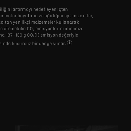
iliğini artırmayı hedefleyen içten
n motor boyutunu ve ağırlığını optimize eder,
ltan yenilikçi malzemeler kullanarak
la otomobilin CO₂ emisyonlarını minimize
na 137–139 g CO₂(i) emisyon değeriyle
sında kusursuz bir denge sunar.
Belirtilen yakıt tüketimi, CO₂ 