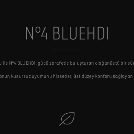
N°4 BLUEHDI
ru ile N°4 BLUEHDi, gücü zarafetle buluşturan olağanüstü bir s
onun kusursuz uyumunu hisseder, üst düzey konforu sağlayan gel