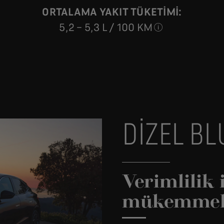
ORTALAMA YAKIT TÜKETİMİ:
5,2 – 5,3 L / 100 KM
Belirtilen yakı
DIZEL BL
Verimlilik 
mükemmel 