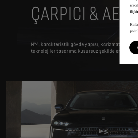
aracı
ÇARPICI & AER
ilişk
Kulla
polit
N°4, karakteristik gövde yapısı, karizmatik duruş
teknolojiler tasarıma kusursuz şekilde entegre edi