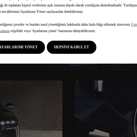
lığı ile toplanan kişisel verileriniz açık rızasına dayalı olarak yurtdışına aktarılmaktadır. Yurtdışı
ODİNAMİK
in tercihlerinizi Ayarlarımı Yönet sayfasından iletebilirsiniz.
ndığımız çerezler ve bunları nasıl yönettiğimiz hakkında daha fazla bilgi edinmek isterseniz
Çer
ikamıza
erişebilir veya 'Ayarlarımı yönet‘ butonuna tıklayabilirsiniz.
u ve güçlü siluetiyle hem göz alıcı hem de merak uyandırıcı bir 
AYARLARIMI YÖNET
HEPSİNİ KABUL ET
lerek, yüksek teknoloji ile ergonomiyi birleştiren saf ve zarif b