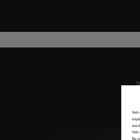
T
Web s
erişi
aracı
Web s
Bu çe