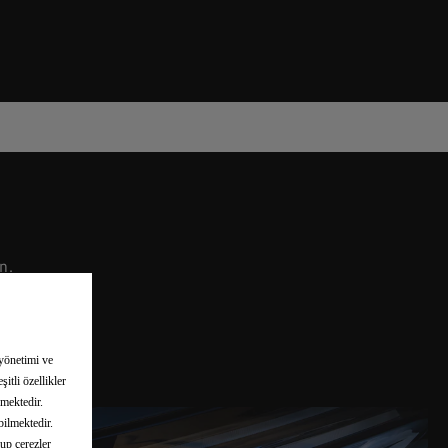
n.
 yönetimi ve
itli özellikler
rmektedir.
bilmektedir.
lup çerezler