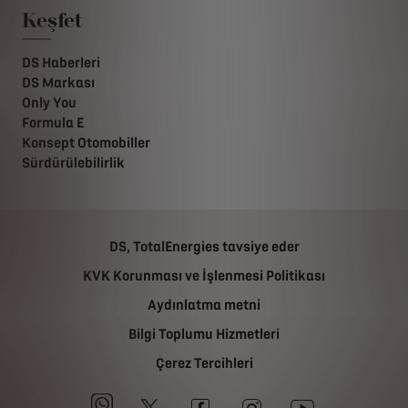
Keşfet
DS Haberleri
DS Markası
Only You
Formula E
Konsept Otomobiller
Sürdürülebilirlik
DS, TotalEnergies tavsiye eder
KVK Korunması ve İşlenmesi Politikası
Aydınlatma metni
Bilgi Toplumu Hizmetleri
Çerez Tercihleri