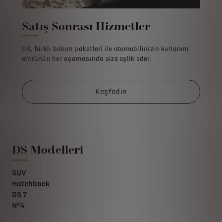
Satış Sonrası Hizmetler
DS, farklı bakım paketleri ile otomobilinizin kullanım
ömrünün her aşamasında size eşlik eder.
Keşfedin
DS Modelleri
SUV
Hatchback
DS 7
N°4