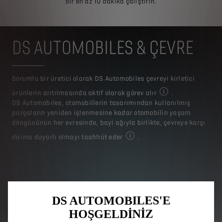
bir en az 10 dakika çalıştırın.
DS AUTOMOBILES & ÇEVRE
Sorumlu bir üretici olarak DS Automobiles çevreyi kirletici
ürünlerin arıtılmasında aktif olarak görev alır
.
Daha fazla bilgi edi
DS Automobiles, otomobillerin tasarımından kullanılmış
parçaların yeniden işlenmesine kadar otomobilin yaşam
döngüsünün her evresinde, bayi ağıyla birlikte, çevreye karşı
daima duyarlı olmayı taahhüt eder
.
Daha fazla bilgi edinmek için 
DS AUTOMOBILES'E
HOŞGELDİNİZ