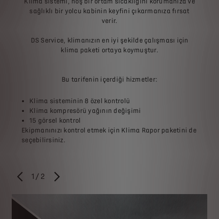
Klima sistemi, hoş bir ortam sıcaklığını korumanıza ve
sağlıklı bir yolcu kabinin keyfini çıkarmanıza fırsat
verir.
DS Service, klimanızın en iyi şekilde çalışması için
klima paketi ortaya koymuştur.
Bu tarifenin içerdiği hizmetler:
Klima sisteminin 8 özel kontrolü
Klima kompresörü yağının değişimi
15 görsel kontrol
Ekipmanınızı kontrol etmek için Klima Rapor paketini de
seçebilirsiniz.
1
/
2
ÖNCEKİ
SONRAKİ