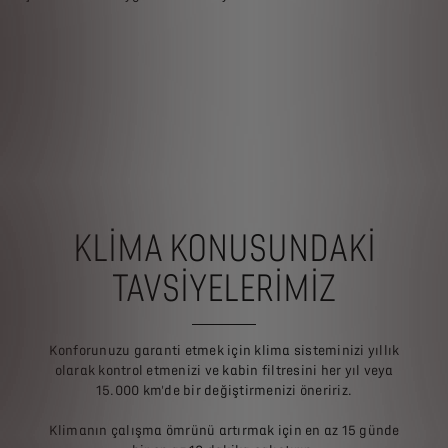
S
u
b
ç
F
k
S
e
KLİMA KONUSUNDAKİ
TAVSİYELERİMİZ
Konforunuzu garanti etmek için klima sisteminizi yıllık
olarak kontrol etmenizi ve kabin filtresini her yıl veya
15.000 km'de bir değiştirmenizi öneririz.
Klimanın çalışma ömrünü artırmak için en az 15 günde