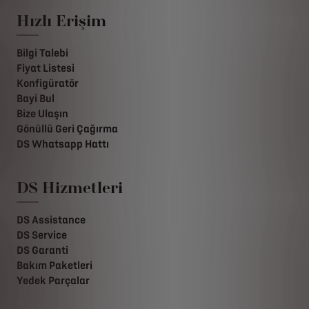
Hızlı Erişim
Bilgi Talebi
Fiyat Listesi
Konfigüratör
Bayi Bul
Bize Ulaşın
Gönüllü Geri Çağırma
DS Whatsapp Hattı
DS Hizmetleri
DS Assistance
DS Service
DS Garanti
Bakım Paketleri
Yedek Parçalar