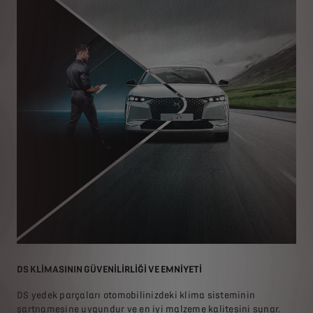
DS KLİMASININ GÜVENİLİRLİĞİ VE EMNİYETİ
ARI
DS yedek parçaları otomobilinizdeki klima sisteminin
B
şartnamesine uygundur ve en iyi malzeme kalitesini sunar.
e