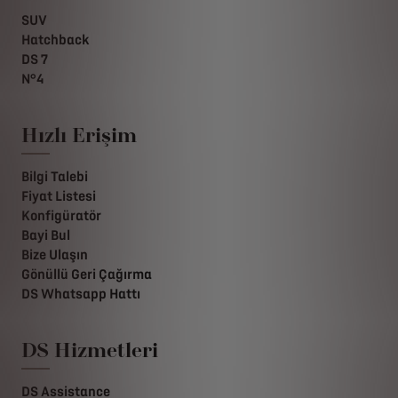
SUV
Hatchback
DS 7
N°4
Hızlı Erişim
Bilgi Talebi
Fiyat Listesi
Konfigüratör
Bayi Bul
Bize Ulaşın
Gönüllü Geri Çağırma
DS Whatsapp Hattı
DS Hizmetleri
DS Assistance