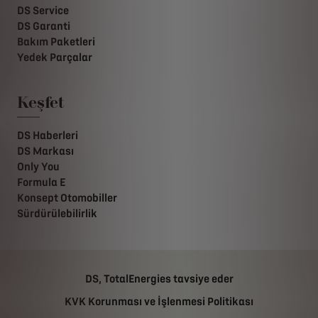
DS Service
DS Garanti
Bakım Paketleri
Yedek Parçalar
Keşfet
DS Haberleri
DS Markası
Only You
Formula E
Konsept Otomobiller
Sürdürülebilirlik
DS, TotalEnergies tavsiye eder
KVK Korunması ve İşlenmesi Politikası