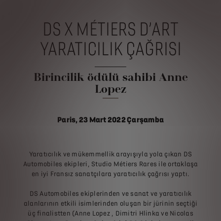
DS X MÉTIERS D’ART
YARATICILIK ÇAĞRISI
Birincilik ödülü sahibi Anne
Lopez
Paris, 23 Mart 2022 Çarşamba
Yaratıcılık ve mükemmellik arayışıyla yola çıkan DS
Automobiles ekipleri, Studio Métiers Rares ile ortaklaşa
en iyi Fransız sanatçılara yaratıcılık çağrısı yaptı.
DS Automobiles ekiplerinden ve sanat ve yaratıcılık
alanlarının etkili isimlerinden oluşan bir jürinin seçtiği
üç finalistten (Anne Lopez , Dimitri Hlinka ve Nicolas