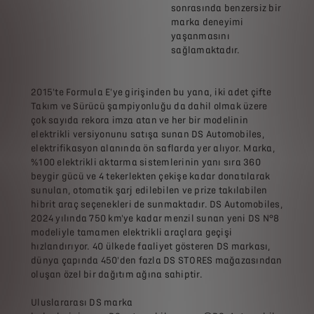
sonrasında benzersiz bir
marka deneyimi
yaşanmasını
sağlamaktadır.
2015'te Formula E'ye girişinden bu yana, iki adet çifte
Takım ve Sürücü şampiyonluğu da dahil olmak üzere
çok sayıda rekora imza atan ve her bir modelinin
elektrikli versiyonunu satışa sunan DS Automobiles,
elektrifikasyon alanında ön saflarda yer alıyor. Marka,
%100 elektrikli aktarma sistemlerinin yanı sıra 360
beygir gücü ve 4 tekerlekten çekişe kadar donatılarak
sunulan, otomatik şarj edilebilen ve prize takılabilen
hibrit araç seçenekleri de sunmaktadır. DS Automobiles,
2024 yılında 750 km'ye kadar menzil sunan yeni DS N°8
modeliyle tamamen elektrikli araçlara geçişi
hızlandırıyor. 40 ülkede faaliyet gösteren DS markası,
dünya çapında 450'den fazla DS STORES mağazasından
oluşan özel bir dağıtım ağına sahiptir.
Uluslararası DS marka