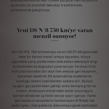
otomobillerinde de hem fiziksel parçalar hem de yazılım
açısından bu alandaki teknoloji transferinden
yararlanarak pekiştiriyor.
Yeni DS N°8 750 km’ye varan
menzil sunuyor!
Yeni DS N°8, 750 kilometreye varan (WLTP döngüsünde)
rekor bir karma menzil ortaya koyarken, dünya
çapındaki yarış pistlerinden elde edilen teknolojik bilgi
birikiminden de doğrudan yararlanıyor. Formula E'nin
kilit unsurlarından biri olan fren enerjisi geri kazanımı,
tamamen elektrikli DS Automobiles modellerine
sunduğu önemli özelliklerden sadece biri. Sürücü
ayağını gaz pedalından çektiği anda devreye giren bu
sistem, direksiyon simidindeki kollar aracılığıyla
kontrol edilebilen üç farklı seviye ayarı içeriyor. Farklı
geri kazanım seviyelerini tamamlayan N°8'deki tek
pedal işlevi, fren pedalına dokunmaya gerek kalmadan