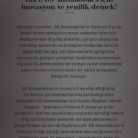
inovasyon ve yenilik demek!
Teknoloji transferi, DS Automobiles'in Formula E'ye bu
kadar önem vermesinin temel nedenlerinden biri.
Markanın son 10 yılda elektrikli yarışlar sayesinde
malzeme kullanımı ve stratejiler hakkında tecrübe
kazandığı her şey, yol otomobillerini geliştirme
konusunda çalışan uzmanlar tarafından kullanılıyor.
Böylece DS Automobiles her zaman ve her otomobilde
seçkin kullanıcılarına üstün bir sürüş ve seyahat
deneyimi sunuyor.
DS Automobiles’in Formula E’de elde ettiği bilgi
birikimini yol otomobillerinde kullandığından
bahseden DS Automobiles İcra Kurulu Başkanı Xavier
Peugeot, "Markamız Formula E'ye son on yıldır
süregelen katılımı sayesinde yarışlarda edindiği teknik
bilgi birikiminden elektrikli yol otomobillerimizin
geliştirilmesi sürecinde faydalanıyor. DS Automobiles'in
Formula E'deki varlığı hem zafere olan açlığımızın bir
göstergesi hem de teknolojik liderliğimizin daha da