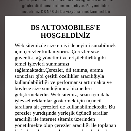
güçlendirilmesi anlamına geliyor. En yeni lider
modelimiz DS N°8 de bu vizyonun mükemmel bir
örneğini sergiliyor. Birleşik döngüde ortaya koyduğu 750
kilometreye varan olağanüstü menziliyle, şarj etme
DS AUTOMOBILES'E
gerekliliği olmadan uzun mesafeli yolculuklar
HOŞGELDİNİZ
yapılmasına öncülük ederek %100 elektrikli ulaşımın
sınırlarını zorluyor” dedi.
Web sitemizde size en iyi deneyimi sunabilmek
için çerezler kullanıyoruz. Çerezler size
DS Performance'ın arkasında yatan misyonun birden
güvenlik, ağ yönetimi ve erişilebilirlik gibi
fazla nedenden dolayı hayati öneme sahip olduğunu
temel işlevleri sunmamızı
söyleyen DS Performance Direktörü Eugenio Franzetti,
sağlamaktadır.Çerezler, dil tanıma, arama
“Formula E pistlerinde yarışmamızın arkasında,
sonuçları gibi çeşitli özellikler aracılığıyla
kendimize belirlediğimiz sportif hedeflerin yanı sıra
kullanılabilirliği ve performansı artırmakta ve
markamızı yol otomobillerinin geliştirilmesi ve
böylece size sunduğumuz hizmetleri
iyileştirilmesi konusunda desteklemek yer alıyor. 10
geliştirmektedir. Web sitemiz, sizin için daha
yıllık motor sporları deneyimimiz sayesinde DS N°8,
elektrikli teknolojiler alanında elde ettiğimiz birçok
işlevsel reklamlar göstermek için üçüncü
önemli dersten faydalanıyor. DS bayrağını dünyanın
taraflara ait çerezleri de kullanabilmektedir. Bu
dört bir yanındaki yarış podyumlarında
çerezler yurtdışında yerleşik üçüncü taraflar
dalgalandırmaktan mutluluk duymanın yanı sıra
aracılığı ile internet sitemiz üzerinden
elektrikli ulaşımda devrim yaratan araçların
yönetilmekte olup çerezler aracılığı ile toplanan
tasarlanmasında oynadığımız rolden de aynı derecede