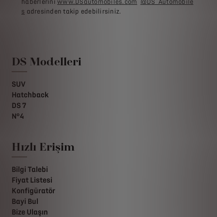
haberlerini
www.DSautomobiles.com
@DS_Automobile
s
adresinden takip edebilirsiniz.
DS Modelleri
SUV
Hatchback
DS 7
N°4
Hızlı Erişim
Bilgi Talebi
Fiyat Listesi
Konfigüratör
Bayi Bul
Bize Ulaşın