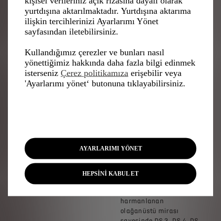
kişisel verileriniz açık rızasına dayalı olarak
gurur duyuyoruz” dedi.
yurtdışına aktarılmaktadır. Yurtdışına aktarıma
ilişkin tercihlerinizi Ayarlarımı Yönet
sayfasından iletebilirsiniz.
DS
Kullandığımız çerezler ve bunları nasıl
AUTOMOBILES
yönettiğimiz hakkında daha fazla bilgi edinmek
HAKKINDA
isterseniz
Çerez politikamıza
erişebilir veya
'Ayarlarımı yönet‘ butonuna tıklayabilirsiniz.
2014'te Paris'te kurulan
DS Automobiles, Fransız
seyahat sanatını
somutlaştırmayı
hedefleyen üst sınıf bir
AYARLARIMI YÖNET
markadır. DS
Automobiles, 1955 DS
örneğiyle ortaya koyulan
HEPSİNİ KABUL ET
ve Fransız kültürünün
zenginliğiyle
harmanlanan
olağanüstü mirası
sayesinde DS 3, DS 4, DS