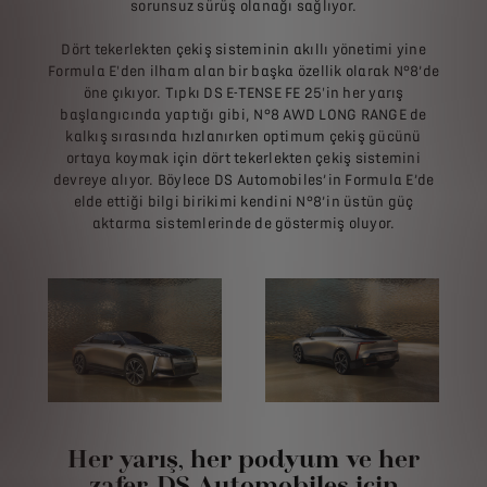
sorunsuz sürüş olanağı sağlıyor.
Dört tekerlekten çekiş sisteminin akıllı yönetimi yine
Formula E'den ilham alan bir başka özellik olarak N°8’de
öne çıkıyor. Tıpkı DS E-TENSE FE 25'in her yarış
başlangıcında yaptığı gibi, N°8 AWD LONG RANGE de
kalkış sırasında hızlanırken optimum çekiş gücünü
ortaya koymak için dört tekerlekten çekiş sistemini
devreye alıyor. Böylece DS Automobiles’in Formula E’de
elde ettiği bilgi birikimi kendini N°8’in üstün güç
aktarma sistemlerinde de göstermiş oluyor.
Her yarış, her podyum ve her
zafer, DS Automobiles için