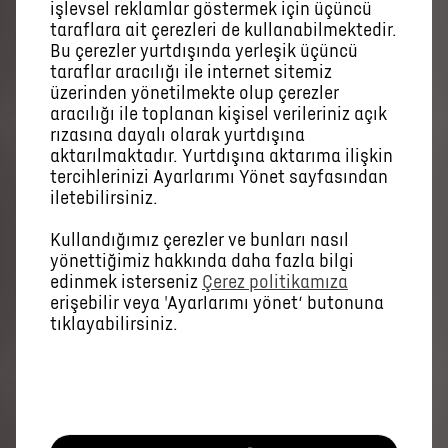
işlevsel reklamlar göstermek için üçüncü
taraflara ait çerezleri de kullanabilmektedir.
Bu çerezler yurtdışında yerleşik üçüncü
taraflar aracılığı ile internet sitemiz
DS Modelleri
üzerinden yönetilmekte olup çerezler
aracılığı ile toplanan kişisel verileriniz açık
rızasına dayalı olarak yurtdışına
SUV
aktarılmaktadır. Yurtdışına aktarıma ilişkin
Hatchback
tercihlerinizi Ayarlarımı Yönet sayfasından
DS 7
iletebilirsiniz.
N°4
Kullandığımız çerezler ve bunları nasıl
yönettiğimiz hakkında daha fazla bilgi
Hızlı Erişim
edinmek isterseniz
Çerez politikamıza
erişebilir veya 'Ayarlarımı yönet‘ butonuna
Bilgi Talebi
tıklayabilirsiniz.
Fiyat Listesi
Konfigüratör
Bayi Bul
Bize Ulaşın
Gönüllü Geri Çağırma