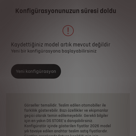
Konfigürasyonunuzun süresi doldu
Kaydettiğiniz model artık mevcut değildir
Yeni bir konfigürasyona başlayabilirsiniz
Yeni konfigürasyon
Görseller
temsilidir.
Teslim
edilen
otomobiller
ile
farklılık
gösterebilir.
Bazı
özellikler
ve
ekipmanlar
geçici
olarak
temin
edilemeyebilir.
Gerekli
bilgiler
için
en
yakın
DS
STORE'a
danışabilirsiniz.
Konfigüratör
içinde
gösterilen
fiyatlar
2026
model
yılı
tavsiye
edilen
anahtar
teslim
satış
fiyatlarıdır.