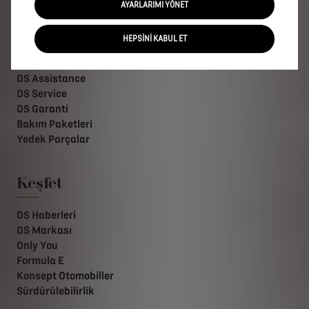
DS Whatsapp Hattı
AYARLARIMI YÖNET
HEPSİNİ KABUL ET
DS Hizmetleri
DS Assistance
DS Service
DS Garanti
Bakım Paketleri
Yedek Parçalar
Keşfet
DS Haberleri
DS Markası
Only You
Formula E
Konsept Otomobiller
Sürdürülebilirlik