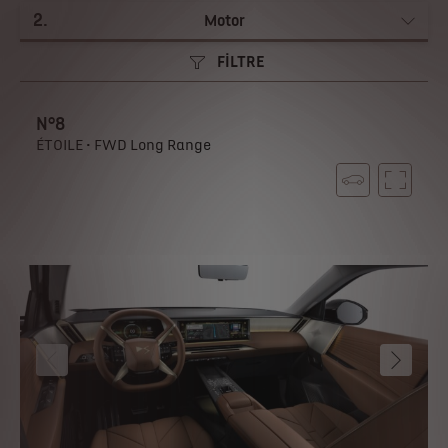
2
.
Motor
FİLTRE
N°8
ÉTOILE • FWD Long Range