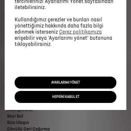
tercihlerinizi Ayarlarımı Yönet sayfasından
iletebilirsiniz.
Kullandığımız çerezler ve bunları nasıl
yönettiğimiz hakkında daha fazla bilgi
DS Modelleri
edinmek isterseniz
Çerez politikamıza
erişebilir veya 'Ayarlarımı yönet‘ butonuna
tıklayabilirsiniz.
SUV
Hatchback
DS 7
N°4
Hızlı Erişim
AYARLARIMI YÖNET
Bilgi Talebi
HEPSİNİ KABUL ET
Fiyat Listesi
Konfigüratör
Bayi Bul
Bize Ulaşın
Gönüllü Geri Çağırma