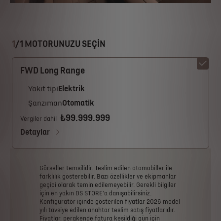
1
/
1 MOTORUNUZU SEÇİN
FWD Long Range
Yakıt tipi
Elektrik
Şanzıman
Otomatik
₺99.999.999
Vergiler dahil
Detaylar
Görseller
temsilidir.
Teslim
edilen
otomobiller
ile
farklılık
gösterebilir.
Bazı
özellikler
ve
ekipmanlar
geçici
olarak
temin
edilemeyebilir.
Gerekli
bilgiler
için
en
yakın
DS
STORE'a
danışabilirsiniz.
Konfigüratör
içinde
gösterilen
fiyatlar
2026
model
yılı
tavsiye
edilen
anahtar
teslim
satış
fiyatlarıdır.
Fiyatlar,
perakende
fatura
kesildiği
gün
için