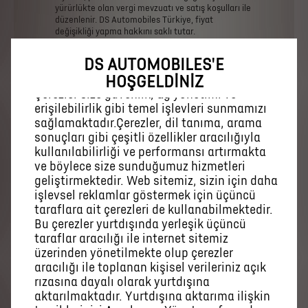
yürürlükte
olan
vergi
mevzuatı
ve
satış
koşulları
ile
düzenlenir.
DS
Automobiles
Türkiye,
fiyat
değişikliği
yapma
hakkını
saklı
tutar.
7566
Sayılı
Vergi
Kanunları
ile
Bazı
Kanun
ve
Kanun
DS AUTOMOBILES'E
Web sitemizde size en iyi deneyimi
Hükmünde
Kararnamelerde
Değişiklik
Yapılmasına
Dair
Kanun
uyarınca,
araçların
ilk
tescil
sunabilmek için çerezler kullanıyoruz.
HOŞGELDİNİZ
işlemlerinde
fatura
bedeli
üzerinden
binde
2
Çerezler size güvenlik, ağ yönetimi ve
oranında
harç
alınmaktadır.
Bu
kapsamda
aracın
erişilebilirlik gibi temel işlevleri sunmamızı
tescil
edilebilmesi
için
noter
tarafından
sağlamaktadır.Çerezler, dil tanıma, arama
belirlenecek
olan
harç
ve
buna
bağlı
sair
masraflar
sonuçları gibi çeşitli özellikler aracılığıyla
yetkili
bayi
tarafından
alıcıya
bildirilecek
olup,
ilgili
tutarın
alıcı
tarafından
ödenmesine
müteakip
kullanılabilirliği ve performansı artırmakta
tescil
işlemleri
başlatılacaktır.
Alıcı
tarafından
iş
bu
ve böylece size sunduğumuz hizmetleri
tutarın
ödenmemesi
halinde
ise
araç
tescil
geliştirmektedir. Web sitemiz, sizin için daha
işlemleri
yapılamayacak
olup
bu
halde
distribütör
işlevsel reklamlar göstermek için üçüncü
firma
ve
yetkili
bayinin
herhangi
bir
sorumluluğu
bulunmayacaktır.
taraflara ait çerezleri de kullanabilmektedir.
.
Bu çerezler yurtdışında yerleşik üçüncü
taraflar aracılığı ile internet sitemiz
üzerinden yönetilmekte olup çerezler
aracılığı ile toplanan kişisel verileriniz açık
rızasına dayalı olarak yurtdışına
aktarılmaktadır. Yurtdışına aktarıma ilişkin