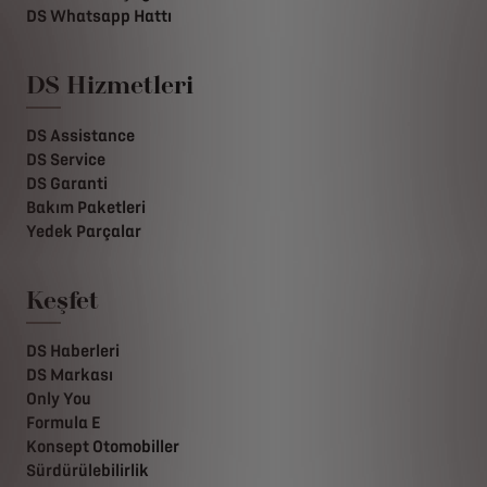
DS Whatsapp Hattı
DS Hizmetleri
DS Assistance
DS Service
DS Garanti
Bakım Paketleri
Yedek Parçalar
Keşfet
DS Haberleri
DS Markası
Only You
Formula E
Konsept Otomobiller
Sürdürülebilirlik