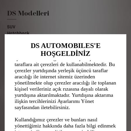
Web sitemizde size en iyi deneyimi sunabilmek
için çerezler kullanıyoruz. Çerezler size
DS Modelleri
güvenlik, ağ yönetimi ve erişilebilirlik gibi
temel işlevleri sunmamızı
SUV
sağlamaktadır.Çerezler, dil tanıma, arama
sonuçları gibi çeşitli özellikler aracılığıyla
Hatchback
kullanılabilirliği ve performansı artırmakta ve
DS 7
DS AUTOMOBILES'E
böylece size sunduğumuz hizmetleri
N°4
geliştirmektedir. Web sitemiz, sizin için daha
HOŞGELDİNİZ
işlevsel reklamlar göstermek için üçüncü
Hızlı Erişim
taraflara ait çerezleri de kullanabilmektedir. Bu
çerezler yurtdışında yerleşik üçüncü taraflar
aracılığı ile internet sitemiz üzerinden
Bilgi Talebi
yönetilmekte olup çerezler aracılığı ile toplanan
Fiyat Listesi
kişisel verileriniz açık rızasına dayalı olarak
Konfigüratör
yurtdışına aktarılmaktadır. Yurtdışına aktarıma
Bayi Bul
ilişkin tercihlerinizi Ayarlarımı Yönet
Bize Ulaşın
sayfasından iletebilirsiniz.
Gönüllü Geri Çağırma
DS Whatsapp Hattı
Kullandığımız çerezler ve bunları nasıl
yönettiğimiz hakkında daha fazla bilgi edinmek