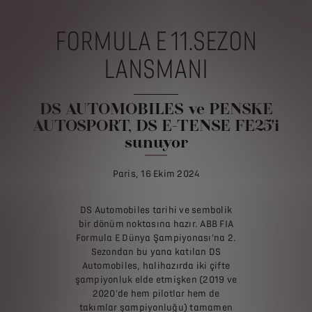
FORMULA E 11.SEZON
LANSMANI
DS AUTOMOBILES ve PENSKE
AUTOSPORT, DS E-TENSE FE25'i
sunuyor
Paris, 16 Ekim 2024
DS Automobiles tarihi ve sembolik
bir dönüm noktasına hazır. ABB FIA
Formula E Dünya Şampiyonası'na 2.
Sezondan bu yana katılan DS
Automobiles, halihazırda iki çifte
şampiyonluk elde etmişken (2019 ve
2020'de hem pilotlar hem de
takımlar şampiyonluğu) tamamen