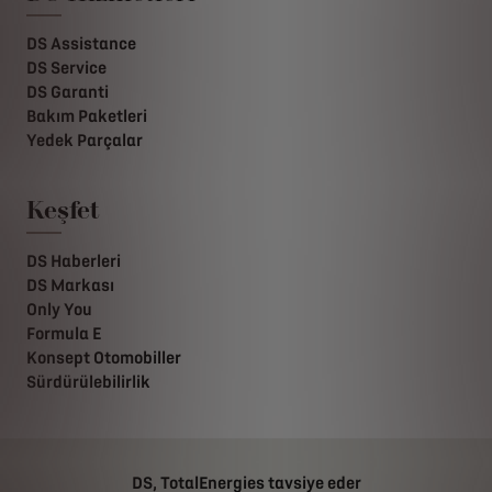
DS Assistance
DS Service
DS Garanti
Bakım Paketleri
Yedek Parçalar
Keşfet
DS Haberleri
DS Markası
Only You
Formula E
Konsept Otomobiller
Sürdürülebilirlik
DS, TotalEnergies tavsiye eder