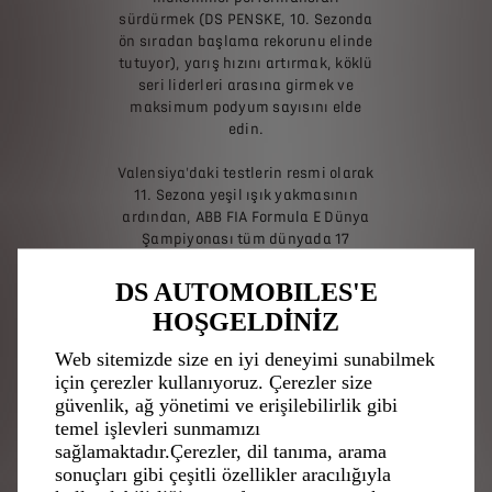
sürdürmek (DS PENSKE, 10. Sezonda
ön sıradan başlama rekorunu elinde
tutuyor), yarış hızını artırmak, köklü
seri liderleri arasına girmek ve
maksimum podyum sayısını elde
edin.
Valensiya'daki testlerin resmi olarak
11. Sezona yeşil ışık yakmasının
ardından, ABB FIA Formula E Dünya
Şampiyonası tüm dünyada 17
yarışla başlayacak. İlk tur 7 Aralık
2024'te Brezilya'nın Sao Paulo
DS AUTOMOBILES'E
kentinde oynanacak.
HOŞGELDİNİZ
Web sitemizde size en iyi deneyimi sunabilmek
için çerezler kullanıyoruz. Çerezler size
güvenlik, ağ yönetimi ve erişilebilirlik gibi
temel işlevleri sunmamızı
DS E-TENSE FE25'IN TEMEL
sağlamaktadır.Çerezler, dil tanıma, arama
sonuçları gibi çeşitli özellikler aracılığıyla
ÖZELLIKLERI: