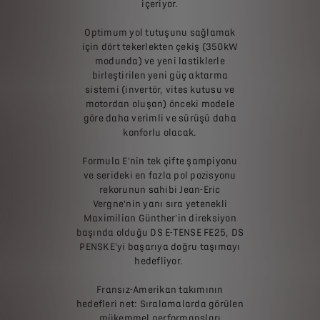
içeriyor.
Optimum yol tutuşunu sağlamak
için dört tekerlekten çekiş (350kW
modunda) ve yeni lastiklerle
birleştirilen yeni güç aktarma
sistemi (invertör, vites kutusu ve
motordan oluşan) önceki modele
göre daha verimli ve sürüşü daha
konforlu olacak.
Formula E'nin tek çifte şampiyonu
ve serideki en fazla pol pozisyonu
rekorunun sahibi Jean-Eric
Vergne'nin yanı sıra yetenekli
Maximilian Günther'in direksiyon
başında olduğu DS E-TENSE FE25, DS
PENSKE'yi başarıya doğru taşımayı
hedefliyor.
Fransız-Amerikan takımının
hedefleri net: Sıralamalarda görülen
mükemmel performansları