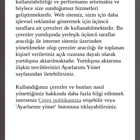
kullanılabilirliği ve performansı artırmakta ve
böylece size sunduğumuz hizmetleri
DS Performance tarafından geliştirilen güç aktarma
geliştirmektedir. Web sitemiz, sizin için daha
organları
işlevsel reklamlar göstermek için üçüncü
350 kW dört tekerlekten çekiş
taraflara ait çerezleri de kullanabilmektedir. Bu
Ön motor (250kW) ve arka motor (350kW)
çerezler yurtdışında yerleşik üçüncü taraflar
Maksimum güç: 350 kW (476 CH)
aracılığı ile internet sitemiz üzerinden
Azami hız: 280 km/saat (sokak pistleri için optimize
edilmiştir)
yönetilmekte olup çerezler aracılığı ile toplanan
0'dan 100 km/saat'e hızlanma: iki saniyeden az
kişisel verileriniz açık rızasına dayalı olarak
Elektrikli dört tekerlekten fren sistemi ("Brake-By-
yurtdışına aktarılmaktadır. Yurtdışına aktarıma
Wire")
ilişkin tercihlerinizi Ayarlarımı Yönet
Frenleme sırasında enerji geri kazanım kapasitesi:
sayfasından iletebilirsiniz.
600 kW
Yarış sırasında kullanılan enerjinin %50'si fren
Kullandığımız çerezler ve bunları nasıl
rejenerasyonundan gelir
yönettiğimiz hakkında daha fazla bilgi edinmek
isterseniz
Çerez politikamıza
erişebilir veya
'Ayarlarımı yönet‘ butonuna tıklayabilirsiniz.
« DS Automobiles için bu sezon bir şampiyonluktan çok
daha önemli. Öncelikle Formula E'de 10. sezonumuza
başlıyoruz! Markamız 2015'ten bu yana 121 yarış, dört
şampiyonluk, 16 zafer, 51 podyum ve 24 pol pozisyonu
elde etti; bu olağanüstü bir durum. Üstelik şimdi