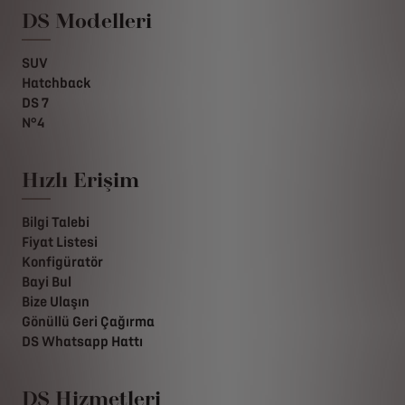
DS Modelleri
SUV
Hatchback
DS 7
N°4
Hızlı Erişim
Bilgi Talebi
Fiyat Listesi
Konfigüratör
Bayi Bul
Bize Ulaşın
Gönüllü Geri Çağırma
DS Whatsapp Hattı
DS Hizmetleri