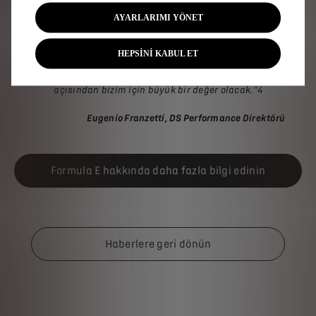
yepyeni bir tasarıma ve DS Performance tarafından
AYARLARIMI YÖNET
geliştirilen yeni güç aktarım mekanizmasına sahip bir
otomobili tanıtıyoruz. Bugün, mühendislerimizin ve
makinistlerimizin son iki yılda ortaya koyduğu
HEPSİNİ KABUL ET
muazzam çalışmadan özellikle gurur duyuyorum. DS E-
TENSE FE25, DS PENSKE'yi büyük başarılara taşımak
açısından bizim için büyük bir değer olacak."4
Eugenio Franzetti, DS Performance Direktörü
Formula E hakkında daha fazla bilgi edinin
Haberlere geri dönün