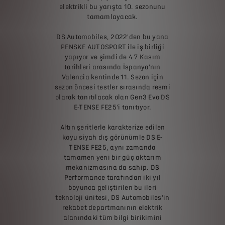
elektrikli bu yarışta 10. sezonunu
tamamlayacak.
DS Automobiles, 2022'den bu yana
PENSKE AUTOSPORT ile iş birliği
yapıyor ve şimdi de 4-7 Kasım
tarihleri ​​arasında İspanya'nın
Valencia kentinde 11. Sezon için
sezon öncesi testler sırasında resmi
olarak tanıtılacak olan Gen3 Evo DS
E-TENSE FE25'i tanıtıyor.
Altın şeritlerle karakterize edilen
koyu siyah dış görünümle DS E-
TENSE FE25, aynı zamanda
tamamen yeni bir güç aktarım
mekanizmasına da sahip. DS
Performance tarafından iki yıl
boyunca geliştirilen bu ileri
teknoloji ünitesi, DS Automobiles'in
rekabet departmanının elektrik
alanındaki tüm bilgi birikimini