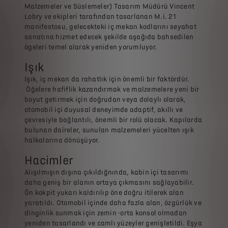
Malzemeler ve Süslemeler) Tasarım Müdürü Vincent
Lobry ve ekipleri tarafından tasarlanan M.i. 21
manifestosu, gelecekteki iç mekan kodlarını seyahat
sanatına hizmet edecek şekilde aşağıda bahsedilen
ögeleri temel alarak yeniden yorumluyor.
Işık
Işık, iç mekan da rahatlık için önemli bir faktördür.
Öğelere hafiflik kazandırmak ve malzemelere yeni bir
boyut getirmek için doğrudan veya dolaylı olarak,
otomobil içi duyusal deneyimde adaptif, akıllı ve
çevresiyle bağlantılı, önemli bir rolü olacak. Kapılarda
bulunan daireler, sunulan malzemeleri yücelten ışık
halkalarına dönüşüyor.
Hacimler
Alışılmışın dışına çıkıldığnında, kabin içi tasarımı
daha geniş bir alanın ortaya çıkmasını sağlayabilir.
Ön kokpit yukarı kaldırılıp öne doğru itilerek alan
yaratıldı. Otomobil içinde daha fazla alan, özgürlük ve
dinginlik sunmak için zemin -orta konsol olmadan
yeniden tasarlandı ve camlı yüzeyler genişletildi. Eşya