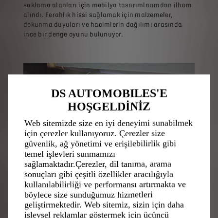
saklama alanları için mobilya tasarımlarımdan ilham
alındı. Ferahlık hissi sağlamak için malzemeler,
dokunma duyuları ve hacimlerin dağılımı arasında
ince bir denge oyunu bulunuyor.
DS AUTOMOBILES'E
HOŞGELDİNİZ
Web sitemizde size en iyi deneyimi sunabilmek
için çerezler kullanıyoruz. Çerezler size
güvenlik, ağ yönetimi ve erişilebilirlik gibi
temel işlevleri sunmamızı
sağlamaktadır.Çerezler, dil tanıma, arama
sonuçları gibi çeşitli özellikler aracılığıyla
kullanılabilirliği ve performansı artırmakta ve
böylece size sunduğumuz hizmetleri
geliştirmektedir. Web sitemiz, sizin için daha
işlevsel reklamlar göstermek için üçüncü