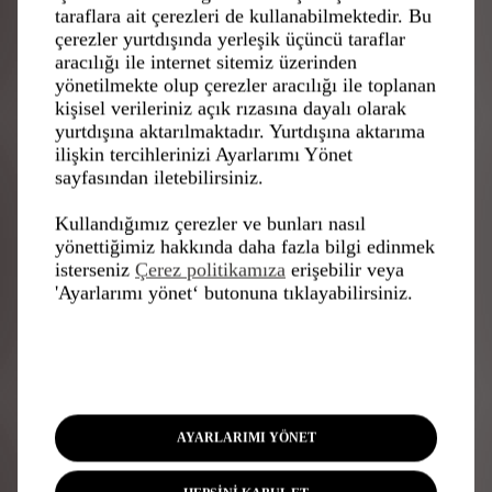
taraflara ait çerezleri de kullanabilmektedir. Bu
çerezler yurtdışında yerleşik üçüncü taraflar
Ses
aracılığı ile internet sitemiz üzerinden
yönetilmekte olup çerezler aracılığı ile toplanan
Bir yolculuk sırasında, ses, zihnin kaçamak
kişisel verileriniz açık rızasına dayalı olarak
yapmasına olanak sağlar, iç mekana ise estetik bir
yurtdışına aktarılmaktadır. Yurtdışına aktarıma
görünüm kazandırır. Aynı zamanda DS Automobiles iç
ilişkin tercihlerinizi Ayarlarımı Yönet
mekanlarının akustik kalitesini de yansıtır.
sayfasından iletebilirsiniz.
Ses, yolculuğun bir parçasıdır: deneyimi artırabilir
veya bir bütünlük kazandırmak için kaybolabilir.
Kullandığımız çerezler ve bunları nasıl
Yüksek kaliteli sistem bileşenlerinin sürekli olarak
yönettiğimiz hakkında daha fazla bilgi edinmek
aşırı fiyatlandırılmasına son vermek, alan ve hacim
isterseniz
Çerez politikamıza
erişebilir veya
kazancı sağlamak için derinlemesine düşünüldü.
'Ayarlarımı yönet‘ butonuna tıklayabilirsiniz.
Manifestoda ortaya konan çalışmanın hem görsel
olarak daha tatmin edici olması hem de akıcı ve rafine
bir stil ile daha uyumlu olması amaçlandı. Sesin
tamamı merkezi bir öge üzerinde toplanarak tasarımı,
iç mekandaki konumu ve ona eşlik eden ışık ile
simgesel bir ögeye dönüştürüldü.
AYARLARIMI YÖNET
Bakış