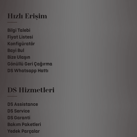
Hızlı Erişim
Bilgi Talebi
Fiyat Listesi
Konfigüratör
Bayi Bul
Bize Ulaşın
Gönüllü Geri Çağırma
DS Whatsapp Hattı
DS Hizmetleri
DS Assistance
DS Service
DS Garanti
Bakım Paketleri
Yedek Parçalar