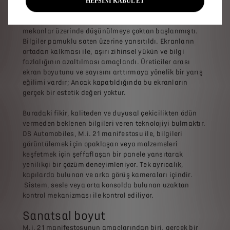
İnsan-makine ilişkisi yeniden tasarlandı. 2020'de
HEPSİNİ KABUL ET
sunulan DS AERO SPORT LOUNGE ile, daha az
müdahaleci ve daha büyüleyici arayüzlere sahip iç
mekanlar üzerinde düşünülmeye çoktan başlanmıştı.
Bilgiler pamuklu saten üzerine yansıtıldı. Ekranların
ortadan kalkması ile, aşırı zihinsel yükün ve bilgi
fazlalığının azaltılması amaçlandı. Üreticiler arası
ekran boyutunu ve sayısını arttırmaya yönelik bir yarış
eğilimi vardır; Ancak kapatıldığında bu ekranların
gerçek bir estetik değeri yoktur.
Buradaki fikir, kaliteden ve duyusal çekicilikten ödün
vermeden beklenen bilgileri veren teknolojiyi bulmaktır.
DS Automobiles, M.i. 21 manifestosu ile, bilgileri
görüntülemek için opaklaşan veya malzemeleri
keşfetmek için şeffaflaşan bir panele yansıtarak
yenilikçi bir çözüm deneyimleniyor. Tek ayrıcalık,
kapılarda bulunan ve arka görüş kameraları içindir.
Sistem, sesle veya orta konsolda bulunan uzaktan
kontrol mekanizması ile kontrol ediliyor.
Sanatsal boyut
M.i. 21 manifestosunun amaçlarından biri, gerçek bir