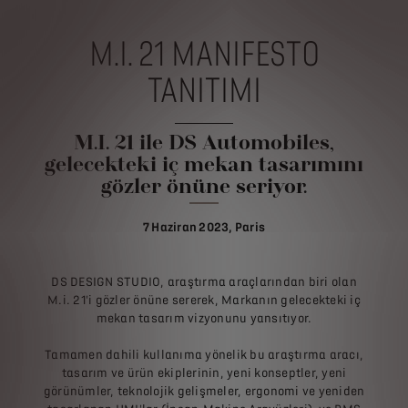
M.I. 21 MANIFESTO
TANITIMI
M.I. 21 ile DS Automobiles,
gelecekteki iç mekan tasarımını
gözler önüne seriyor.
7 Haziran 2023, Paris
DS DESIGN STUDIO, araştırma araçlarından biri olan
M.i. 21'i gözler önüne sererek, Markanın gelecekteki iç
mekan tasarım vizyonunu yansıtıyor.
Tamamen dahili kullanıma yönelik bu araştırma aracı,
tasarım ve ürün ekiplerinin, yeni konseptler, yeni
görünümler, teknolojik gelişmeler, ergonomi ve yeniden