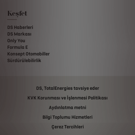
Keşfet
DS Haberleri
DS Markası
Only You
Formula E
Konsept Otomobiller
Sürdürülebilirlik
DS, TotalEnergies tavsiye eder
KVK Korunması ve İşlenmesi Politikası
Aydınlatma metni
Bilgi Toplumu Hizmetleri
Çerez Tercihleri