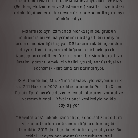
tasarlanan HMI'lar (İnsan-Makine Arayüzleri) ve RMS
(Renkler, Malzemeler ve Süslemeler) keşifleri üzerindeki
ortak düşüncelerini bir nesne üzerinde somutlaştırmayı
mümkün kılıyor.
Manifesto aynı zamanda Marka için de, grubun
mühendisleri ve üst yönetimi ile değerli bir iletişim
aracı olma özelliği taşıyor. DS tasarım ekibi açısından
da yaratıcı bir uyaran olduğunu belirtmek gerekir.
Konsept otomobilden farklı olarak, bir Manifesto, hızlı
üretimi garantilemek için belirli yasal, endüstriyel ve
ekonomik kısıtlamaları barındırıyor.
DS Automobiles, M.i. 21 manifestosuyla vizyonunu ilk
kez 7-11 Haziran 2023 tarihleri ​​arasında Paris'te Grand
Palais Ephémère'de düzenlenen uluslararası zanaat ve
yaratım bienali "Révélations" vesilesiyle halkla
paylaşıyor.
"'Révélations', teknik uzmanlığa, sanatsal zanaatlara
ve zanaatkarların mükemmelliğine adanmış bir
etkinliktir. 2019'dan beri bu etkinlikte yer alıyoruz. Bu
etkinlik sayesinde Avant-Garde ruhuna, asil