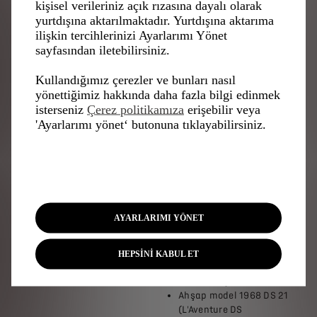
kişisel verileriniz açık rızasına dayalı olarak
Automobiles, 2024-25
yurtdışına aktarılmaktadır. Yurtdışına aktarıma
modeli olarak GARAC
ilişkin tercihlerinizi Ayarlarımı Yönet
tarafından üretildi),
sayfasından iletebilirsiniz.
Pasifik Mavisi 1960 ID 19
(L'Aventure DS
Kullandığımız çerezler ve bunları nasıl
koleksiyonu),
yönettiğimiz hakkında daha fazla bilgi edinmek
Metalik Gri renkli Üstü
isterseniz
Çerez politikamıza
erişebilir veya
Açılabilir "Factory" 1961
'Ayarlarımı yönet‘ butonuna tıklayabilirsiniz.
DS 19 (özel model),
1962 Paris Otomobil
Fuarı'ndan Metalik Gri
renkli DS 19 Totem Pole (Le
Mans Müzesi),
Monte Carlo Mavisi 1967
DS 21 Pallas sedan (özel
AYARLARIMI YÖNET
model),
Döner farlı, Corsair
Kırmızısı 1968 DS 21
HEPSİNİ KABUL ET
Pallas sedan,(L'Aventure
DS koleksiyonu),
Ahşap model 1968 DS 21
(L'Aventure DS