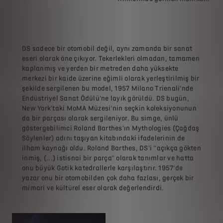
DS sadece bir otomobil değil, aynı zamanda bir sanat
eseri olarak öne çıkıyor. Tekerlekleri olmadan, tamamen
kaplanmış ve yerden bir metreden daha yüksekte
merkezi bir kaide üzerine eğimli olarak yerleştirilmiş bir
şekilde sergilenen bu model, 1957 Milano Trienali'nde
Endüstriyel Sanat Ödülü'ne layık görüldü. DS bugün,
New York'taki MoMA Müzesi'nin seçkin koleksiyonunun
da bir parçası olarak sergileniyor. Bu simge, ünlü
göstergebilimci Roland Barthes'ın Mythologies (Çağdaş
Söylenler) adını taşıyan kitabındaki ifadelerinin de
ilham kaynağı oldu. Roland Barthes, DS'i "açıkça gökten
inmiş, (...) istisnai bir parça" olarak tanımlar ve hatta
onu büyük Gotik katedrallerle karşılaştırır. 1957'de
yazar onu bir otomobilden çok daha fazlası, gerçek bir
mimari ve kültürel eser olarak değerlendirdi.