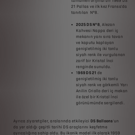
tamamen orijinal bir 1969 DS
21 Pallas ve ilk kez Fransa'da
tanıtılan N°8.
2025 DS N°8
, Alezan
Kahvesi Nappa deri iç
mekanın yanı sıra tavan
ve kaputu kaplayan
genişletilmiş iki tonlu
siyah renk ile vurgulanan
zarif bir Kristal İnci
renginde sunuldu.
1
969 DS 21
de
genişletilmiş iki tonlu
siyah renk ve görkemli Yarı
Anilin Criollo deri iç mekan
ile özel bir Kristal İnci
görünümünde sergilendi.
Ayrıca ziyaretçiler, aralarında etkileyici
DS Balloons
'un
da yer aldığı çeşitli tarihi DS araçlarını keşfetme
ayrıcalığına sahip oldu. Bu ikonik model ilk olarak 1959