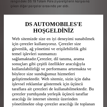
rengindeki DS 19 Totem Pole ziyaretçilerin karşısına
çıkan diğer parçalar arasında yer aldı.
DS AUTOMOBILES'E
HOŞGELDİNİZ
Cabrio ve hatta 1962 Paris
Otomobil Fuarı'nda
Web sitemizde size en iyi deneyimi sunabilmek
sergilenen metalik gri
için çerezler kullanıyoruz. Çerezler size
rengindeki DS 19 Totem Pole
güvenlik, ağ yönetimi ve erişilebilirlik gibi
ziyaretçilerin karşısına çıkan
temel işlevleri sunmamızı
diğer parçalar arasında yer
sağlamaktadır.Çerezler, dil tanıma, arama
aldı.
sonuçları gibi çeşitli özellikler aracılığıyla
11 araçtan oluşan tarihi DS
kullanılabilirliği ve performansı artırmakta ve
modelleri de dahil olmak
böylece size sunduğumuz hizmetleri
üzere en az
12 model
sergide
ziyaretçilerle buluştu:
geliştirmektedir. Web sitemiz, sizin için daha
Bahar Yeşili-Şampanya
işlevsel reklamlar göstermek için üçüncü
rengi tavanlı, 1956 DS 19
taraflara ait çerezleri de kullanabilmektedir. Bu
sedan (özel model),
çerezler yurtdışında yerleşik üçüncü taraflar
Kaplumbağa Kabuğu
aracılığı ile internet sitemiz üzerinden
Sarısı-Carrara Beyazı 1959
yönetilmekte olup çerezler aracılığı ile toplanan
DS 19 "Balloons" (DS