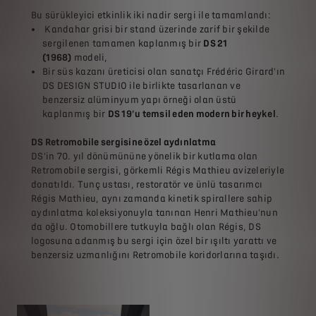
Bu sürükleyici etkinlik iki nadir sergi ile tamamlandı:
Kandahar grisi bir stand üzerinde zarif bir şekilde
sergilenen tamamen kaplanmış bir
DS 21
(1968)
modeli,
Bir süs kazanı üreticisi olan sanatçı Frédéric Girard'ın
DS DESIGN STUDIO ile birlikte tasarlanan ve
benzersiz alüminyum yapı örneği olan üstü
kaplanmış bir
DS 19'u temsil eden modern bir heykel
.
DS Retromobile sergisine özel aydınlatma
DS'in 70. yıl dönümününe yönelik bir kutlama olan
Retromobile sergisi, görkemli Régis Mathieu avizeleriyle
donatıldı. Tunç ustası, restoratör ve ünlü tasarımcı
Régis Mathieu, aynı zamanda kinetik spirallere sahip
aydınlatma koleksiyonuyla tanınan Henri Mathieu'nun
da oğlu. Otomobillere tutkuyla bağlı olan Régis, DS
logosuna adanmış bu sergi için özel bir ışıltı yarattı ve
benzersiz uzmanlığını Retromobile koridorlarına taşıdı.