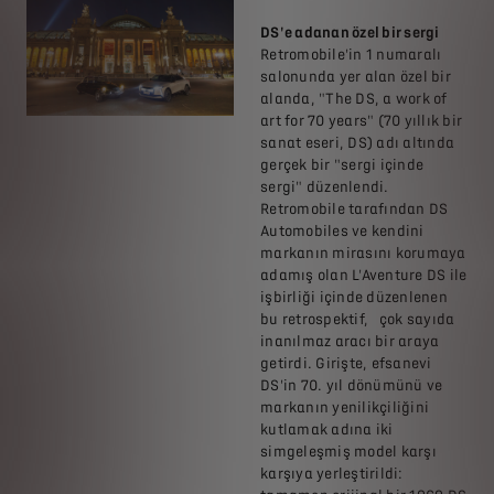
DS'e adanan özel bir sergi
Retromobile'in 1 numaralı
salonunda yer alan özel bir
alanda, "The DS, a work of
art for 70 years" (70 yıllık bir
sanat eseri, DS) adı altında
gerçek bir "sergi içinde
sergi" düzenlendi.
Retromobile tarafından DS
Automobiles ve kendini
markanın mirasını korumaya
adamış olan L'Aventure DS ile
işbirliği içinde düzenlenen
bu retrospektif, çok sayıda
inanılmaz aracı bir araya
getirdi. Girişte, efsanevi
DS'in 70. yıl dönümünü ve
markanın yenilikçiliğini
kutlamak adına iki
simgeleşmiş model karşı
karşıya yerleştirildi: