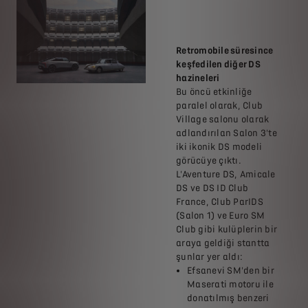
Retromobile süresince
keşfedilen diğer DS
hazineleri
Bu öncü etkinliğe
paralel olarak, Club
Village salonu olarak
adlandırılan Salon 3'te
iki ikonik DS modeli
görücüye çıktı.
L'Aventure DS, Amicale
DS ve DS ID Club
France, Club ParIDS
(Salon 1) ve Euro SM
Club gibi kulüplerin bir
araya geldiği stantta
şunlar yer aldı:
Efsanevi SM'den bir
Maserati motoru ile
donatılmış benzeri