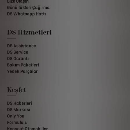
Bize Ulaşın
Gönüllü Geri Çağırma
DS Whatsapp Hattı
DS Hizmetleri
DS Assistance
DS Service
DS Garanti
Bakım Paketleri
Yedek Parçalar
Keşfet
DS Haberleri
DS Markası
Only You
Formula E
Konsept Otomobiller