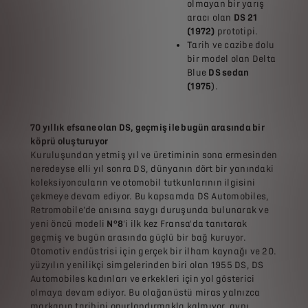
olmayan bir yarış
aracı olan
DS 21
(1972)
prototipi.
Tarih ve cazibe dolu
bir model olan Delta
Blue
DS sedan
(1975
).
70 yıllık efsane olan DS, geçmiş ile bugün arasında bir
köprü oluşturuyor
Kuruluşundan yetmiş yıl ve üretiminin sona ermesinden
neredeyse elli yıl sonra DS, dünyanın dört bir yanındaki
koleksiyoncuların ve otomobil tutkunlarının ilgisini
çekmeye devam ediyor. Bu kapsamda DS Automobiles,
Retromobile'de anısına saygı duruşunda bulunarak ve
yeni öncü modeli
N°8
'i ilk kez Fransa'da tanıtarak
geçmiş ve bugün arasında güçlü bir bağ kuruyor.
Otomotiv endüstrisi için gerçek bir ilham kaynağı ve 20.
yüzyılın yenilikçi simgelerinden biri olan 1955 DS, DS
Automobiles kadınları ve erkekleri için yol gösterici
olmaya devam ediyor. Bu olağanüstü miras yalnızca
markanın tarihini onurlandırmakla kalmıyor, aynı