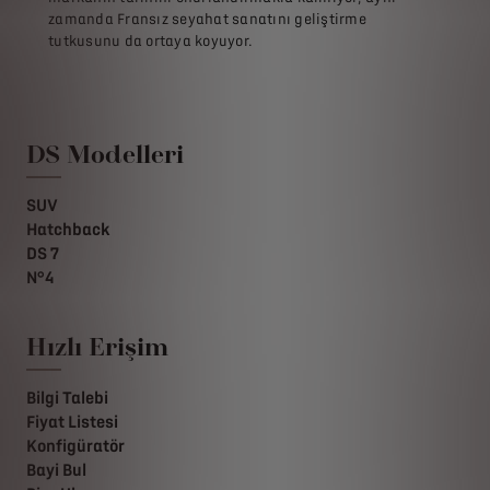
zamanda Fransız seyahat sanatını geliştirme
tutkusunu da ortaya koyuyor.
DS Modelleri
SUV
Hatchback
DS 7
N°4
Hızlı Erişim
Bilgi Talebi
Fiyat Listesi
Konfigüratör
Bayi Bul