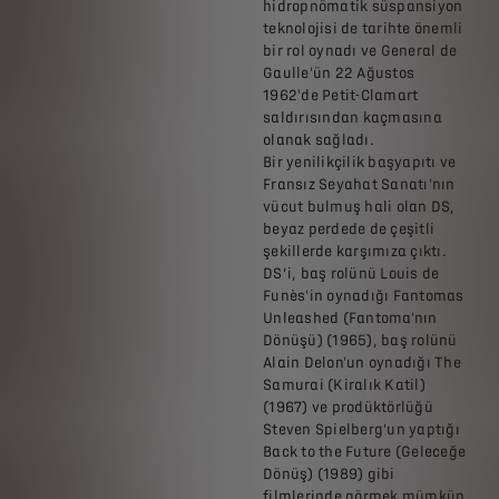
hidropnömatik süspansiyon
teknolojisi de tarihte önemli
bir rol oynadı ve General de
Gaulle'ün 22 Ağustos
1962'de Petit-Clamart
saldırısından kaçmasına
olanak sağladı.
Bir yenilikçilik başyapıtı ve
Fransız Seyahat Sanatı'nın
vücut bulmuş hali olan DS,
beyaz perdede de çeşitli
şekillerde karşımıza çıktı.
DS’i, baş rolünü Louis de
Funès'in oynadığı Fantomas
Unleashed (Fantoma'nın
Dönüşü) (1965), baş rolünü
Alain Delon'un oynadığı The
Samurai (Kiralık Katil)
(1967) ve prodüktörlüğü
Steven Spielberg'un yaptığı
Back to the Future (Geleceğe
Dönüş) (1989) gibi
filmlerinde görmek mümkün.