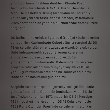
yılında Citroën'in reklam direktörü Claude Puech
tarafından tasarlandı. GARAC (Ulusal Otomotiv ve
Mobilite Meslekleri Okulu) tarafından aslına sadık
kalınarak yeniden tasarlanan bir model, Retromobile
2025 posterinde de yer alan bu öncü aracı anmak üzere
sergilendi.
DS Balloons, tekerlekleri yerine dört büyük balon üzerine
yerleştirilen Kaplumbağa Kabuğu Sarısı rengindeki DS
19'un sergilendiği bir enstalasyon olarak öne çıkıyordu.
Ünlü hidropnömatik süspansiyonun kürelerini
simgeleyen bu eser, aracın suda yüzdüğü
yanılsamasını gösteriyordu. O dönemde, bu vizyoner
projenin fotoğrafları tüm dünyaya yayıldı ve DS'in
yenilikçi ve zamanın ötesinde bir sanat eseri olarak
ifade edilen konumunu güçlendirdi.
Serginin bu ana parçasını çevreleyecek şekilde, 1958
yılında General de Gaulle'ün başbakanı Michel Debré
tarafından kullanılan 1972 model bir DS 21 Prestige,
1961 model orijinal üretim bir DS 19 Cabrio ve hatta
1962 Paris Otomobil Fuarı'nda sergilenen metalik gri