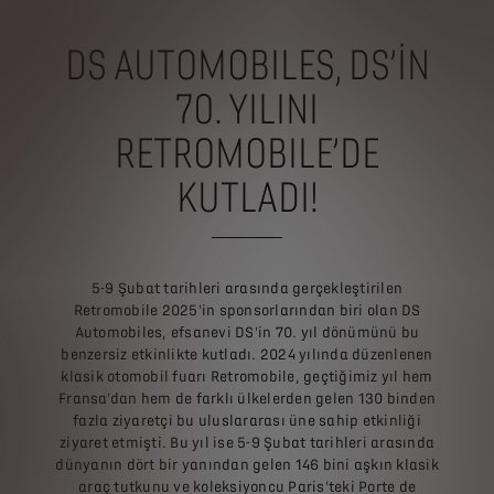
DS AUTOMOBILES, DS’İN
70. YILINI
RETROMOBILE’DE
KUTLADI!
5-9 Şubat tarihleri arasında gerçekleştirilen
Retromobile 2025'in sponsorlarından biri olan DS
Automobiles, efsanevi DS'in 70. yıl dönümünü bu
benzersiz etkinlikte kutladı. 2024 yılında düzenlenen
klasik otomobil fuarı Retromobile, geçtiğimiz yıl hem
Fransa'dan hem de farklı ülkelerden gelen 130 binden
fazla ziyaretçi bu uluslararası üne sahip etkinliği
ziyaret etmişti. Bu yıl ise 5-9 Şubat tarihleri arasında
dünyanın dört bir yanından gelen 146 bini aşkın klasik
araç tutkunu ve koleksiyoncu Paris'teki Porte de