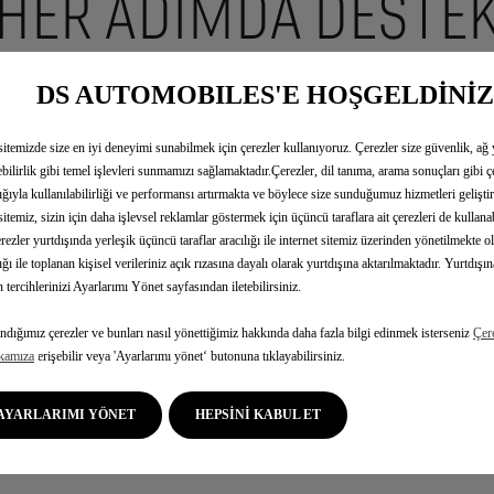
HER ADIMDA DESTE
DS AUTOMOBILES'E HOŞGELDİNİZ
itemizde size en iyi deneyimi sunabilmek için çerezler kullanıyoruz. Çerezler size güvenlik, ağ
lebilirlik gibi temel işlevleri sunmamızı sağlamaktadır.Çerezler, dil tanıma, arama sonuçları gibi çeş
NUZDAN ÖNCE
RANDEVUNUZ SIRASINDA
RANDEVUNUZD
lığıyla kullanılabilirliği ve performansı artırmakta ve böylece size sunduğumuz hizmetleri gelişti
itemiz, sizin için daha işlevsel reklamlar göstermek için üçüncü taraflara ait çerezleri de kullana
rezler yurtdışında yerleşik üçüncü taraflar aracılığı ile internet sitemiz üzerinden yönetilmekte o
lığı ile toplanan kişisel verileriniz açık rızasına dayalı olarak yurtdışına aktarılmaktadır. Yurtdışı
in tercihlerinizi Ayarlarımı Yönet sayfasından iletebilirsiniz.
ndığımız çerezler ve bunları nasıl yönettiğimiz hakkında daha fazla bilgi edinmek isterseniz
Çer
ikamıza
erişebilir veya 'Ayarlarımı yönet‘ butonuna tıklayabilirsiniz.
AYARLARIMI YÖNET
HEPSİNİ KABUL ET