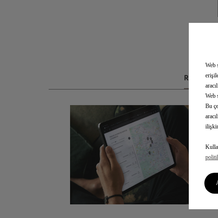
Web s
erişi
RANDEVU
aracı
Web s
Bu çe
aracı
ilişk
Kulla
polit