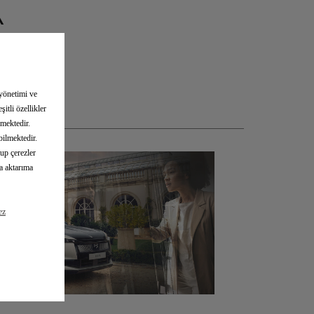
K
 yönetimi ve
itli özellikler
AN SONRA
rmektedir.
bilmektedir.
lup çerezler
na aktarıma
ez