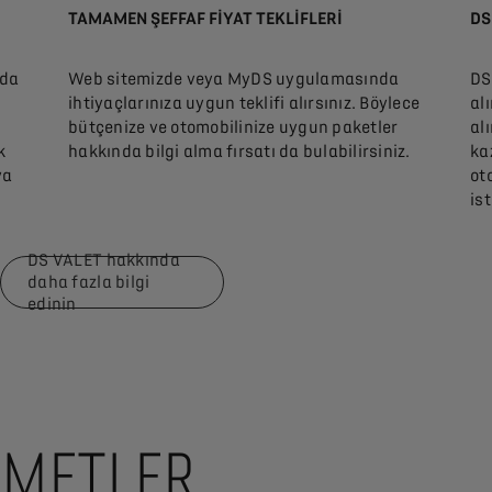
TAMAMEN ŞEFFAF FIYAT TEKLIFLERI
DS
zda
Web sitemizde veya MyDS uygulamasında
DS
ihtiyaçlarınıza uygun teklifi alırsınız. Böylece
al
bütçenize ve otomobilinize uygun paketler
al
k
hakkında bilgi alma fırsatı da bulabilirsiniz.
ka
ya
ot
is
DS VALET hakkında
daha fazla bilgi
edinin
IZMETLER