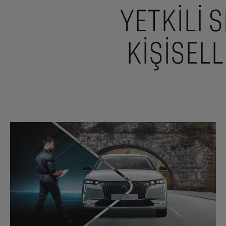
YETKILI 
KIŞISEL